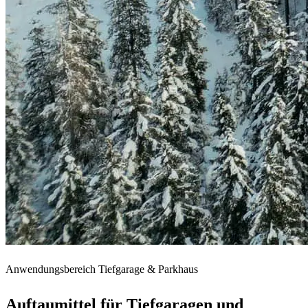
Anwendungsbereich Tiefgarage & Parkhaus
Auftaumittel für
Tiefgaragen
und