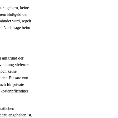
sratgebern, keine
chem Bußgeld der
ahndet wird, regelt
ine Nachfrage beim
n aufgrund der
wendung vielerorts
noch keine
e den Einsatz von
uch für private
 kostenpflichtiger
aatlichen
azu angehalten ist,