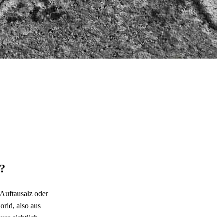
n?
 Auftausalz oder
rid, also aus