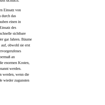
ss sichtlich.
en Einsatz von
n durch das
auben einen in
Einsatz des
schnelle sichtbare
oder gar Jahren. Bäume
auf, obwohl sie erst
ervorgerufenes
Übermaß an
 die enormen Kosten,
enannt werden.
en werden, wenn die
de wieder zugunsten