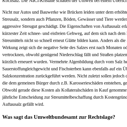
Kochsalz. Die NaCl-Kristalle schaden der Umwelt bei einem Überschu
Nicht nur Autos und Bauwerke wie Brücken leiden unter dem erhöht
Streusalz, sondern auch Pflanzen, Böden, Gewässer und Tiere werde
aggressive Streugut geschädigt. Die Eigenschaften von Auftausalz erl
kürzester Zeit schnee- und eisfreien Gehweg, auf dem sich nach dem 
Streumittels nicht so schnell erneut Glätte bilden kann. Anders als die 
Wirkung zeigt sich die negative Seite des Salzes erst nach Monaten 
vertrocknen, obwohl genügend Niederschlag fällt und Straßen platzen 
kürzlich erneuert wurden. Vermehrte Algenbildung durch vom Salz h
Sauerstoffungleichgewicht und Fischsterben kann ebenfalls auf ein 
Salzkonzentration zurückgeführt werden. Nicht zuletzt sollen jedoch
die dem gemeinen Bürger durch z.B. Karosserieschäden entstehen, g
Obwohl gerade diese Kosten als Kollateralschäden in Kauf genomm
jährliche Entscheidung zur Streumittelbeschaffung durch Kostengrün
Auftausalz gefällt wird.
Was sagt das Umweltbundesamt zur Rechtslage?